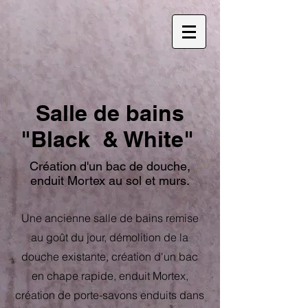
Salle de bains
"Black & White"
Création d'un bac de douche,
enduit Mortex au sol et murs.
Une ancienne salle de bains remise
au goût du jour, démolition de la
douche existante, création d'un bac
en chape rapide, enduit Mortex,
création de porte-savons enduits dans