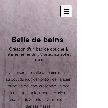
Salle de bains
Création d'un bac de douche à
l'italienne, enduit Mortex au sol et
murs
Une ancienne salle de bains remise
au goût du jour, démolition de l'ancien
muret de douche, création d'un bac
en chape rapide, enduit Mortex,
création de 2 porte-savons enduits
dans la masse.